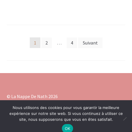
Pagination
1
2
…
4
Suivant
des
publications
© La Nappe De Nath 2026
Construit avec Storefront
.
Nous utilisons des cookies pour vous garantir la meilleure
expérience sur notre site web. Si vous continuez à utiliser ce
site, nous supposerons que vous en êtes satisfait.
OK